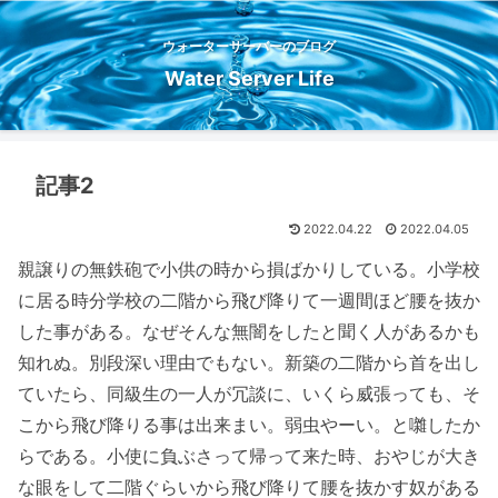
ウォーターサーバーのブログ
Water Server Life
記事2
2022.04.22
2022.04.05
親譲りの無鉄砲で小供の時から損ばかりしている。小学校
に居る時分学校の二階から飛び降りて一週間ほど腰を抜か
した事がある。なぜそんな無闇をしたと聞く人があるかも
知れぬ。別段深い理由でもない。新築の二階から首を出し
ていたら、同級生の一人が冗談に、いくら威張っても、そ
こから飛び降りる事は出来まい。弱虫やーい。と囃したか
らである。小使に負ぶさって帰って来た時、おやじが大き
な眼をして二階ぐらいから飛び降りて腰を抜かす奴がある