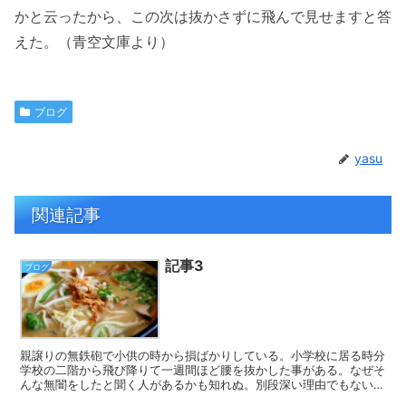
かと云ったから、この次は抜かさずに飛んで見せますと答
えた。（青空文庫より）
ブログ
yasu
関連記事
記事3
ブログ
親譲りの無鉄砲で小供の時から損ばかりしている。小学校に居る時分
学校の二階から飛び降りて一週間ほど腰を抜かした事がある。なぜそ
んな無闇をしたと聞く人があるかも知れぬ。別段深い理由でもない。
新築の二階から首を出していたら、同級生の一人が冗談に...